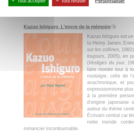
Tout accepter
Tout refuser
Personnaliser
Regardez l'entretien sur la chaîne YouTube des PU
Kazuo Ishiguro. L'encre de la mémoire
Kazuo Ishiguro est un 
la Henry James. Entr
sur les collines,
1982)
toujours
, 2005), en 
(
Vestiges du jour
, 19
faire montre tour à t
nostalgie, celle de 
anachronique, et pou
expressionnisme plus 
à la première perso
d'origine japonaise 
autour du thème centr
Écrivain central car t
notre monde conte
romancier incontournable.