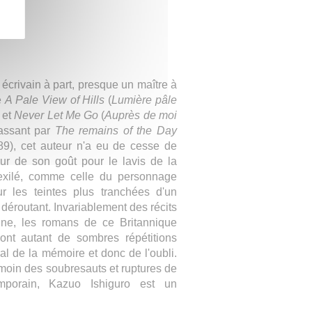
B
écrivain à part, presque un maître à
e
A Pale View of Hills
(
Lumière pâle
 et
Never Let Me Go
(
Auprès de moi
passant par
The remains of the Day
89), cet auteur n'a eu de cesse de
our de son goût pour le lavis de la
l'exilé, comme celle du personnage
r les teintes plus tranchées d'un
déroutant. Invariablement des récits
nne, les romans de ce Britannique
sont autant de sombres répétitions
al de la mémoire et donc de l'oubli.
émoin des soubresauts et ruptures de
mporain, Kazuo Ishiguro est un