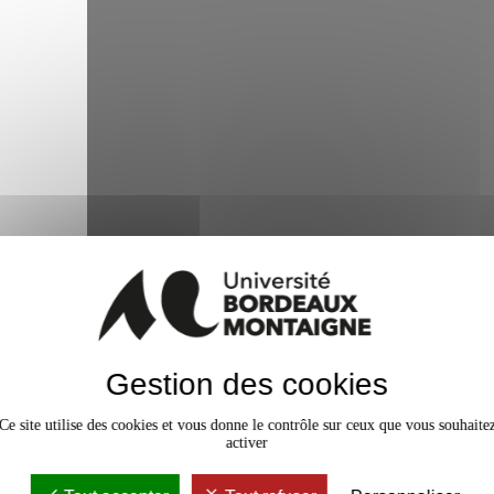
En 2005, Paul Veyret, maître de conférences à 
Gestion des cookies
publié aux Presses Universitaires de Bordeaux 
française consacrée à Kazuo Ishiguro, prix Nobel de 
Ce site utilise des cookies et vous donne le contrôle sur ceux que vous souhaite
de Nathalie Jaëck, professeure en littérature b
activer
Montaigne, Paul Veyret revient dans cet entretien 
mémoire.