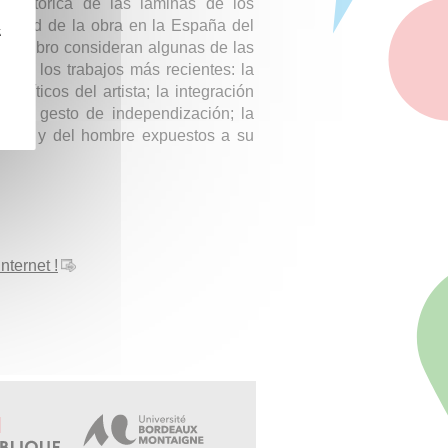
ón histórica de las láminas de los
teridad de la obra en la España del
z
este libro consideran algunas de las
izan los trabajos más recientes: la
políticos del artista; la integración
 y su gesto de independización; la
pueblo y del hombre expuestos a su
internet !