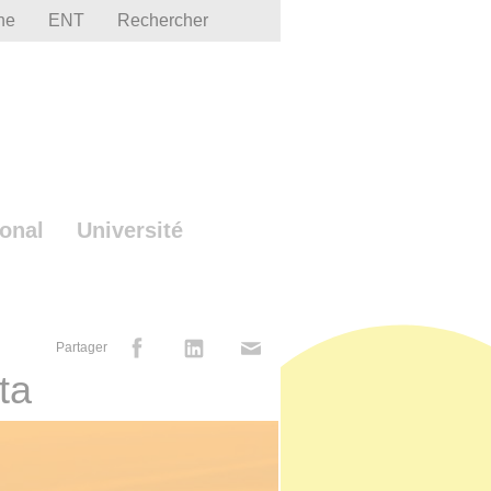
he
ENT
Rechercher
ional
Université
Partager
ta