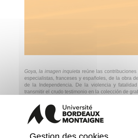
Goya, la imagen inquieta
reúne las contribuciones
especialistas, franceses y españoles, de la obra 
de la Independencia. De la violencia y fatalida
transmitir el crudo testimonio en la colección de gr
y unos cuadros hoy lugares de memoria, como
El D
El libro propone un estudio metódico y novedos
relacionados a la obra del pintor aragonés: su in
académico; sus círculos de mecenazgo; su alianza o
y sus simpatías por el liberalismo; el perfil de 
Guerra de la Independencia; la reverberación de las
Gestion des cookies