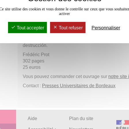
su obra pictórica y grabada; la contextualizaci
Desastres y su desciframiento; la recepción y pos
Ce site utilise des cookies et vous donne le contrôle sur ceux que vous souhaite
siglo XIX. Los trece artículos inéditos reunidos en 
activer
principales cuestiones en torno a las que se organ
renovación del género retratístico; los compromisos 
Tout accepter
Tout refuser
Personnaliser
de Goya en el entorno social y artístico español
violencia de la Historia; la imagen inquieta del 
destrucción.
Frédéric Prot
302 pages
25 euros
Vous pouvez commander cet ouvrage sur
notre site 
Contact :
Presses Universitaires de Bordeaux
Aide
Plan du site