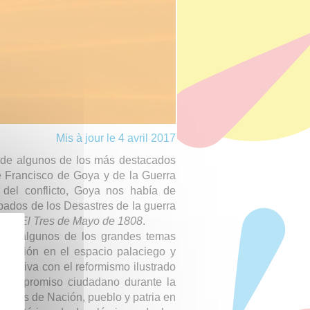
Mis à jour le 4 avril 2017
 de algunos de los más destacados
de Francisco de Goya y de la Guerra
d del conflicto, Goya nos había de
abados de los Desastres de la guerra
os y El Tres de Mayo de 1808
.
o de algunos de los grandes temas
scripción en el espacio palaciego y
bjetiva con el reformismo ilustrado
su compromiso ciudadano durante la
 ideas de Nación, pueblo y patria en