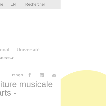
he
ENT
Rechercher
ional
Université
Modernités 41
Partager
riture musicale
rts -