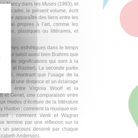
-Luc Nancy dans les
Muses
(1993), et
ns ce cadre, le présent volume, écrit
 faire apparaître des liens entre les
e forme propres à l’art, comme les
icaux, plastiques ou littéraires, et
aradigmes esthétiques dans le temps
me qui saisit aussi bien Brahms que
z
mes de significations qui sont à la
ondon et Rastier). La seconde partie
 visuel, montrant que l’usage de la
troduit une distance et un éclairage
iens entre Virginia Woolf et la
t et Genet, une comparaison entre
ux modes d’écriture de la littérature
cy Huston ; comment la musique est-
gnard ; comment Verdi et Wagner
se termine par une réflexion sur la
e un parcours dessiné par chaque
lizabeth Anderson).