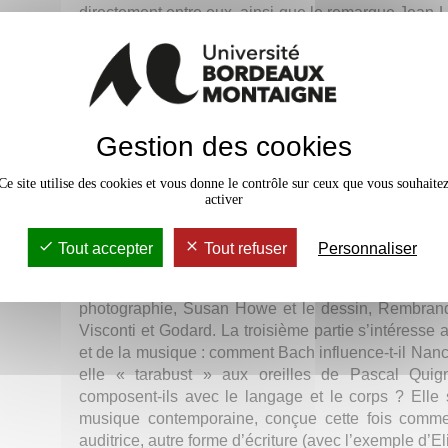
directement entre eux, ainsi que le remarque Jean
leurs réalisations sensorielles sont différentes. Da
par des chercheurs de diverses disciplines, essaie de
arts en passant par l’idée qu’une écriture et un
réécritures du corps humain, infusent les arts mus
offrent des soubassements à ces rapports.
Gestion des cookies
La première partie du volume s’interroge sur les p
(l’époque romantique est vue comme force d’une for
Ce site utilise des cookies et vous donne le contrôle sur ceux que vous souhaite
Caspar David Friedrich) et fait l’hypothèse de ger
activer
source d’oeuvres relevant d’arts divers (selon Sim
observe les liens entre plusieurs arts à partir du
Tout accepter
Tout refuser
Personnaliser
photographie et du dessin comme source du texte in
synthétique après coup : sont proposés des l
photographie, Susan Howe et le dessin, Rembrand
Visconti et Godard. La troisième partie s’intéresse a
et de la musique : comment Bach influence-t-il Nan
elle « tarabust » aux oreilles de Pascal Qui
composent-ils avec le langage et le corps ? Elle 
musique contemporaine, conçue cette fois comm
auditrice, autre forme d’écriture (avec l’exemple d’E