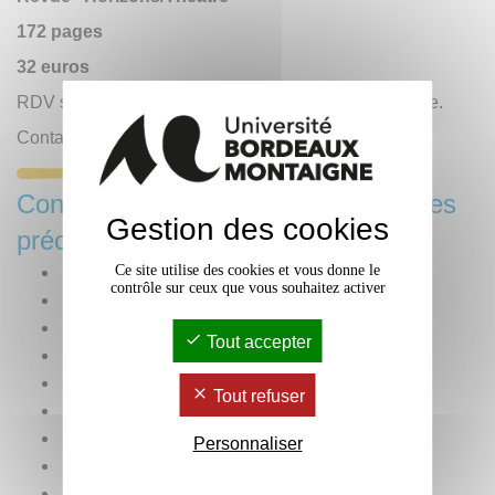
172 pages
32 euros
RDV sur le
site des PUB
pour se procurer l'ouvrage.
Contact :
Presses Universitaires de Bordeaux
Consulter les publications des années
Gestion des cookies
précédentes
Année 2025
Ce site utilise des cookies et vous donne le
contrôle sur ceux que vous souhaitez activer
Année 2024
Année 2023
Tout accepter
Année 2022
Année 2021
Tout refuser
Année 2020
Année 2019
Personnaliser
Année 2018
Année 2017