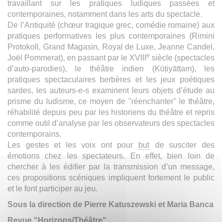
travaillant sur les pratiques ludiques passées et
contemporaines, notamment dans les arts du spectacle.
De l’Antiquité (chœur tragique grec, comédie romaine) aux
pratiques performatives les plus contemporaines (Rimini
Protokoll, Grand Magasin, Royal de Luxe, Jeanne Candel,
e
Joël Pommerat), en passant par le XVIII
siècle (spectacles
d’auto-parodies), le théâtre indien (Kūṭiyāṭṭam), les
pratiques spectaculaires berbères et les jeux poétiques
sardes, les auteurs-e-s examinent leurs objets d’étude au
prisme du ludisme, ce moyen de "réenchanter" le théâtre,
réhabilité depuis peu par les historiens du théâtre et repris
comme outil d’analyse par les observateurs des spectacles
contemporains.
Les gestes et les voix ont pour
but
de susciter des
émotions chez les spectateurs. En effet, bien loin de
chercher à les édifier par la transmission d’un message,
ces propositions scéniques impliquent fortement le public
et le font participer au jeu.
Sous la direction de Pierre Katuszewski et Maria Banca
Revue "Horizons/Théâtre"