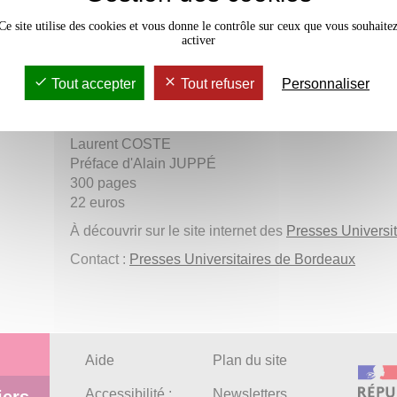
politique, culturelle et sociale. L’auteur, qui
Ce site utilise des cookies et vous donne le contrôle sur ceux que vous souhaite
progressiste, s’est non seulement intéressé à l’hi
activer
événements qui ont secoué la France et l’Europ
jugements intéressants sur la révolution de 1848,
Tout accepter
Tout refuser
Personnaliser
Commune de Paris mais aussi sur les tensions d
bordelaise, les ravages de l’oïdium sur le vignoble gi
Laurent COSTE
Préface d'Alain JUPPÉ
300 pages
22 euros
À découvrir sur le site internet des
Presses Universi
Contact :
Presses Universitaires de Bordeaux
Aide
Plan du site
Accessibilité :
Newsletters