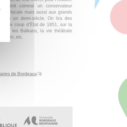
 se définit comme un conservateur
z
stoire locale mais aussi aux grands
e en un demi-siècle. On lira des
 sur le coup d’État de 1851, sur la
ans les Balkans, la vie théâtrale
rondin, etc.
taires de Bordeaux