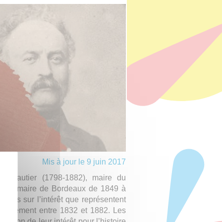
Mis à jour le 9 juin 2017
e Gautier (1798-1882), maire du
t puis maire de Bordeaux de 1849 à
rcheurs sur l’intérêt que représentent
diennement entre 1832 et 1882. Les
 raison de leur intérêt pour l’histoire