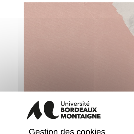
Ces quelques extraits du Mémorandum d’Antoin
Bouscat, conseiller général de la Gironde, adjoin
1860, ont pour objectif d’attirer l’attention des che
les 60 000 pages de ce journal intime tenu quoti
Gestion des cookies
passages transcrits, en intégralité, ont été choisis en