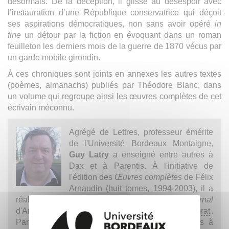
désormais. De la déception, il glisse au désespoir avec
l’instauration d’une République conservatrice qui déçoit
ses aspirations démocratiques, non sans avoir opéré
in
fine
un détour par la fiction en évoquant dans un roman
feuilleton les derniers mois de la guerre de 1870 vécus par
un garde mobile girondin.
À ces chroniques sont joints en annexes les autres textes
(poèmes, almanachs) publiés par Théodore Blanc, dans
un volume qui regroupe ainsi les œuvres complètes de cet
écrivain méconnu.
Agrégé de Lettres, professeur émérite
de l'Université Bordeaux Montaigne,
Guy Latry
a enseigné entre autres à
Dax et à Parentis. À l'initiative de
l'édition des
Œuvres complètes
de Félix
Arnaudin (huit tomes, 1994-2003), il a
réalisé l'édition de la
Correspondance
et du
Journal
d'Arnaudin, auquel il a consacré sa thèse de
doctorat
.
Parallèlement, il a travaillé de longues années à