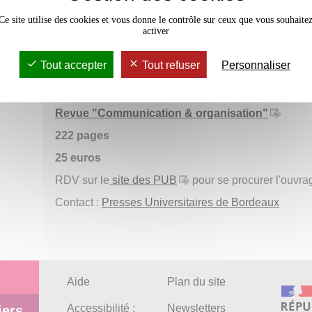
lectures informationnelles et communicationnel
Ce site utilise des cookies et vous donne le contrôle sur ceux que vous souhaite
chercheurs brésiliens, entre monde professionnel 
activer
aux informations, aux technologies, aux dispositif
de ce numéro montrent des intentions communica
Tout accepter
Tout refuser
Personnaliser
tenaces qui permettent d’enrichir et de considérer l
Sous la direction de Christiane Connan-Pintado 
Revue "Communication & organisation"
222 pages
25 euros
RDV sur le
site des PUB
pour se procurer l'ouvra
Contact :
Presses Universitaires de Bordeaux
Aide
Plan du site
Accessibilité :
Newsletters
iers