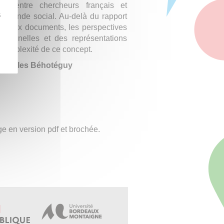
les, entre chercheurs français et
z
et monde social. Au-delà du rapport
s et aux documents, les perspectives
tionnelles et des représentations
a complexité de ce concept.
et Gilles Béhotéguy
ge en version pdf et brochée.