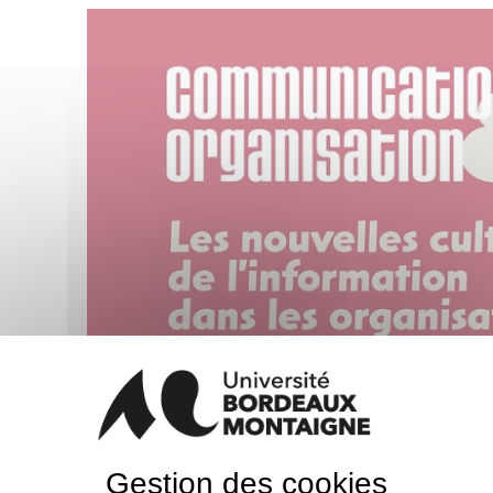
Longtemps abordée au singulier, la culture de l’in
forme plurielle. Dans ce numéro, un ensemble d
abordées dans des formes d’organisations variées (
Gestion des cookies
social et associatif…). La perspective choisie est