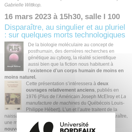
Gabrielle Wittkop.
16 mars 2023 à 15h30, salle I 100
Disparaître, au singulier et au pluriel
: sur quelques morts technologiques
De la biologie moléculaire au concept de
posthumain, des dernières recherches en
génétique au cyborg, la réalité scientifique
aussi bien que la fiction nous habituent à
l’
existence d’un corps humain de moins en
moins naturel.
Cette présentation s’intéressera à
deux
ouvrages relativement anciens
, publiés en
1976 (
Plus
de l’Américain Joseph McElroy et
La
manufacture de machines
du Québécois Louis-
Philippe Hébert). L’un et l’autre traitent de la
naissance d’êtres artificiels pour mieux les faire disparaître,
une manière singulière à la fois de
composer de
nouveaux mondes pour mieux les perdre.