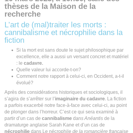
thèses de la Maison de la
recherche
L’art de (mal)traiter les morts :
cannibalisme et nécrophilie dans la
fiction
Si la mort est sans doute le sujet philosophique par
excellence, elle a aussi un versant concret et matériel
: le
cadavre.
Quelle valeur lui accorde-t-on?
Comment notre rapport à celui-ci, en Occident, a-t-il
évolué?
Après des considérations historiques et sociologiques, il
s’agira de s’arrêter sur l’
imaginaire du cadavre
. La fiction
a parfois exacerbé notre face-à-face avec celui-ci, au point
de plonger dans l’horreur. C’est ce qui sera examiné à
partir d’un cas de
cannibalisme
dan
s Anéantis
de la
dramaturge anglaise Sarah Kane et d’un cas de
nécrophilie
dans Le nécrophile
de la romancière française