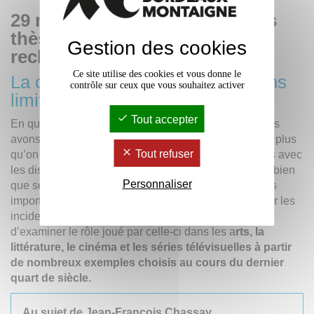
29 mars 2023 à 15h30, salle des
thèses de la maison de la
Gestion des cookies
recherche
Ce site utilise des cookies et vous donne le
La crémation ou l’imagination sans
contrôle sur ceux que vous souhaitez activer
limite
Tout accepter
En quoi la crémation change-t-elle le rapport que nous
avons aux morts ?
Les cendres, l’urne
bouleversent plus
Tout refuser
qu’on ne le croit notre manière de concevoir nos liens avec
les disparus. Les transformations ontologiques aussi bien
Personnaliser
que sémiotiques qu’elle provoque ont aussi des effets
importants au plan imaginaire. Après une réflexion sur les
incidences de la crémation sur le deuil, il s’agira
d’examiner le rôle joué par celle-ci dans les a
rts, la
littérature, le cinéma et les séries télévisuelles à partir
de nombreux exemples choisis au cours du dernier
quart de siècle.
Au sujet de Jean-François Chassay