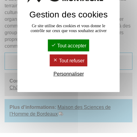
terrain d’une sémio-anthropologie des "collectifs ou
cultures numériques". Les deux journées d’études
Gestion des cookies
organisées dans ce cadre auront pour objectif d’étudier
comment les "mondes virtuels" immersifs permettent à des
Ce site utilise des cookies et vous donne le
contrôle sur ceux que vous souhaitez activer
groupes d’individus de faire société, de constituer leurs
propres cultures autour de croyances et références
Tout accepter
communes.
Tout refuser
Programme
(pdf)
Personnaliser
Contact et organisation:
Ludovic
Châtenet
(Université Bordeaux Montaigne -
MICA
)
Plus d'informations:
Maison des Sciences de
l'Homme de Bordeaux