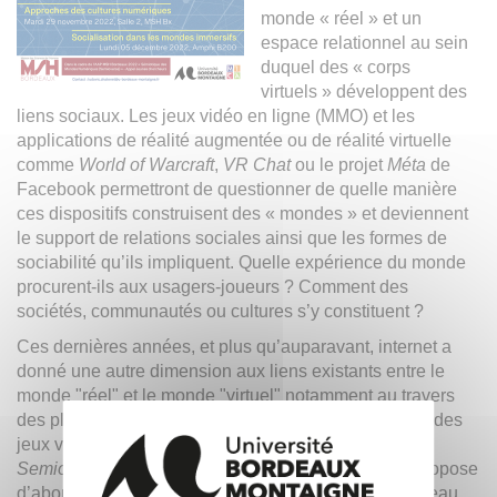
monde « réel » et un
espace relationnel au sein
duquel des « corps
virtuels » développent des
liens sociaux. Les jeux vidéo en ligne (MMO) et les
applications de réalité augmentée ou de réalité virtuelle
comme
World of Warcraft
,
VR Chat
ou le projet
Méta
de
Facebook permettront de questionner de quelle manière
ces dispositifs construisent des « mondes » et deviennent
le support de relations sociales ainsi que les formes de
sociabilité qu’ils impliquent. Quelle expérience du monde
procurent-ils aux usagers-joueurs ? Comment des
sociétés, communautés ou cultures s’y constituent ?
Ces dernières années, et plus qu’auparavant, internet a
donné une autre dimension aux liens existants entre le
monde "réel" et le monde "virtuel" notamment au travers
des plateformes numériques, des réseaux sociaux et des
jeux vidéo en ligne. Dans ce contexte, le projet
Semioverse : sémiotique des mondes numériques
propose
d’aborder l’espace numérique actuel comme le nouveau