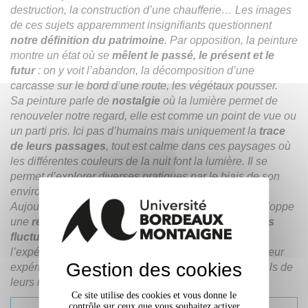
destruction, la construction d’une chaufferie… Les images
de ces sujets apparemment insignifiants questionnent
notre définition du patrimoine
. Par opposition, la peinture
montre un état où se
mêlent le passé, le présent et le
futur
: on y voit l’abandon, la décomposition d’une
carcasse sur le bord d’une route, les végétaux pousser.
Sa peinture parle de
nostalgie
où la lumière permet de
renouveler notre regard, elle est comme un point de vue ou
un parti pris. Ici pas d’humains mais uniquement la
trace
de leurs passages
, tout est calme dans ces paysages où
les différentes couleurs de la nuit font la lumière. Il se
permet d’explorer diverses pratiques par le biais de son
environnement.
Aujourd’hui, c’est avec son frère architecte qu’il développe
une
réflexion artistique et architecturale autour des
fluctuations qui animent l’espace
, en interrogeant
l’expérience des lieux de leur jeunesse connectés à leur
Gestion des cookies
expériences plus récente par la combinaison des outils de
leurs mediums respectifs."
Ce site utilise des cookies et vous donne le
contrôle sur ceux que vous souhaitez activer