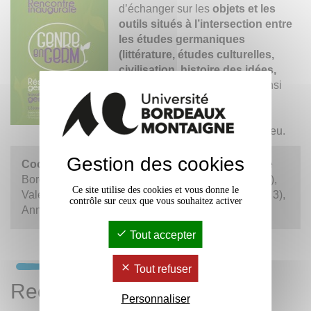
d’échanger sur les
objets et les
outils situés à l’intersection entre
les études germaniques
(littérature, études culturelles,
civilisation, histoire des idées,
linguistique…) et le genre
, ainsi
qu’à toutes les perspectives
auxquelles leurs croisements
pourraient et pourront donner lieu.
Gestion des cookies
Coorganisation
:
Hélène Camarade
(Université
Bordeaux Montaigne, unité de recherche
Plurielles
),
Ce site utilise des cookies et vous donne le
Valérie Dubslaff (Rennes 2), Sibylle Goepper (lyon 3),
contrôle sur ceux que vous souhaitez activer
Anne-Laure Briatte (Sorbonne).
Tout accepter
Tout refuser
Rechercher
Personnaliser