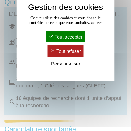
Qui sommes-nous ?
Gestion des cookies
L’Université Bordeaux Montaigne c’est :
Ce site utilise des cookies et vous donne le
contrôle sur ceux que vous souhaitez activer
+ de 16 500 étudiant·es
Tout accepter
+ de 700 personnels enseignants et
chercheurs
Tout refuser
+ de 500 personnels administratifs et
Personnaliser
techniques
3 UFR, 2 instituts (IJBA et IUT), 1 école
doctorale, 1 Cité des langues (CLEFF)
16 équipes de recherche dont 1 unité d’appui
à la recherche
Candidature spontanée