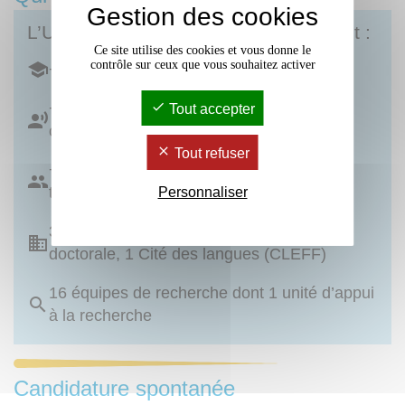
Gestion des cookies
L’Université Bordeaux Montaigne c’est :
Ce site utilise des cookies et vous donne le
contrôle sur ceux que vous souhaitez activer
+ de 16 500 étudiant·es
+ de 700 personnels enseignants et
Tout accepter
chercheurs
Tout refuser
+ de 500 personnels administratifs et
techniques
Personnaliser
3 UFR, 2 instituts (IJBA et IUT), 1 école
doctorale, 1 Cité des langues (CLEFF)
16 équipes de recherche dont 1 unité d’appui
à la recherche
Candidature spontanée