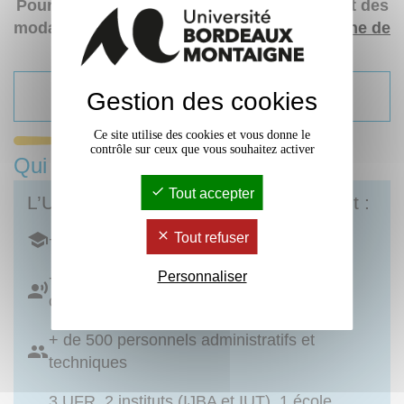
Pour prendre connaissance des missions et des
modalités de candidature, consultez la
fiche de
poste
Gestion des cookies
Date limite de candidature : 20 août 2023
Ce site utilise des cookies et vous donne le
contrôle sur ceux que vous souhaitez activer
Qui sommes-nous ?
Tout accepter
L’Université Bordeaux Montaigne c’est :
Tout refuser
+ de 16 500 étudiant·es
Personnaliser
+ de 700 personnels enseignants et
chercheurs
+ de 500 personnels administratifs et
techniques
3 UFR, 2 instituts (IJBA et IUT), 1 école