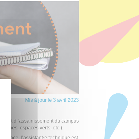
Mis à jour le 3 avril 2023
ique
able et d ‘assainissement du campus
oiries, espaces verts, etc.).
z
enance, l’assistant·e technique est