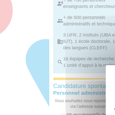
+ de 700 personnels
enseignants et chercheu
+ de 500 personnels
administratifs et techniq
3 UFR, 2 instituts (IJBA e
IUT), 1 école doctorale, 1
des langues (CLEFF)
16 équipes de recherche
1 unité d’appui à la rech
Candidature spontané
Personnel administratif
Vous souhaitez nous rejoindre, p
via l'adresse suivante :
drh-recrutement
@
u-borde