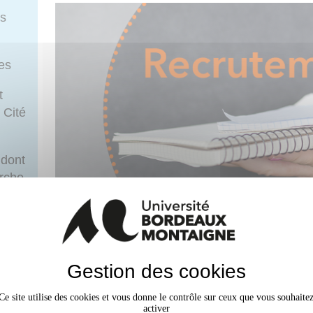
rs
ues
t
 Cité
 dont
erche
e
L'Université recrute un·e assistant·e techn
Gestion des cookies
Le
SIGDU
assure la gestion des réseaux d’eau pot
ostulez
ainsi que des espaces publics communs du campus (v
Ce site utilise des cookies et vous donne le contrôle sur ceux que vous souhaite
activer
Rattaché au responsable du Pôle Logistique et Maint
aux-