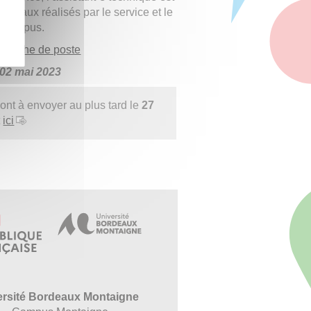
s travaux réalisés par le service et le
du campus.
a
fiche de poste
 02 mai 2023
sont à envoyer au plus tard le
27
t
ici
ersité Bordeaux Montaigne