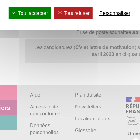
à la fois le garant du suivi administratif des différent
relais de terrain pour la surveillance des espaces 
Tout accepter
Tout refuser
Personnaliser
Pour en savoir plus, consultez l
Prise de poste souhaitée
au
Les candidatures (
CV et lettre de motivation
) 
avril 2023
en cliquan
Aide
Plan du site
Accessibilité :
Newsletters
iers
non conforme
Location locaux
Données
Glossaire
personnelles
Univ