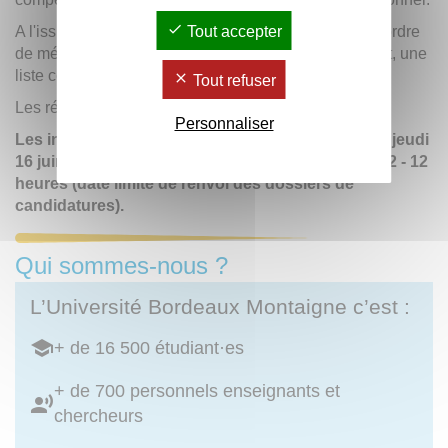
A l'issue de la phase d'admission, le jury établit, par ordre
Tout accepter
de mérite, la liste des admis ainsi que, le cas échéant, une
liste complémentaire.
Tout refuser
Les résultats sont publiés sur WebITRF.
Personnaliser
Les inscriptions sur WebITRF seront ouvertes du jeudi
16 juin 2022 - 12 heures, au mercredi 13 juillet 2022 - 12
heures (date limite de renvoi des dossiers de
candidatures).
Qui sommes-nous ?
L’Université Bordeaux Montaigne c’est :
+ de 16 500 étudiant·es
+ de 700 personnels enseignants et
chercheurs