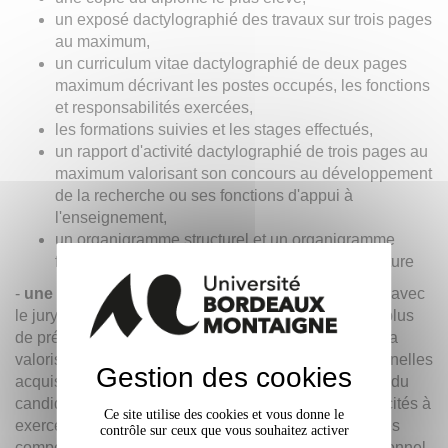
un exposé dactylographié des travaux sur trois pages
au maximum,
un curriculum vitae dactylographié de deux pages
maximum décrivant les postes occupés, les fonctions
et responsabilités exercées,
les formations suivies et les stages effectués,
un rapport d'activité dactylographié de trois pages au
maximum valorisant son concours au développement
de la recherche ou ses fonctions d'appui à
l'enseignement,
un organigramme structurel et un organigramme
fonctionnel visés par le responsable de la structure
-
une phase d'admission
consistant en un entretien avec
le jury d'une durée de 30 minutes dont 5 minutes au plus
de présentation et 25 minutes d'échange portant sur la
valorisation des compétences et aptitudes professionnelles
Gestion des cookies
acquises. L'entretien vise à apprécier la personnalité du
candidat ou de la candidate, sa motivation, ses capacités à
Ce site utilise des cookies et vous donne le
exercer les fonctions de niveau supérieur ainsi que les
contrôle sur ceux que vous souhaitez activer
compétences acquises lors de son parcours professionnel.