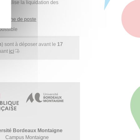
e réalise la liquidation des
a
fiche de poste
possible
n
) sont à déposer avant le
17
uant
ici
ersité Bordeaux Montaigne
Campus Montaigne