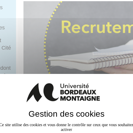
rs
ues
t
 Cité
 dont
erche
e
L'Université recrute un·e gestionnaire fina
Gestion des cookies
L’Agence Comptable est investie de toutes les missi
ostulez
assignées aux comptables publics (recouvrement de
Ce site utilise des cookies et vous donne le contrôle sur ceux que vous souhaite
tenue de la comptabilité, mise en œuvre du contrôle 
activer
aux-