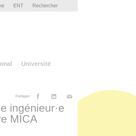
he
ENT
Rechercher
ional
Université
Partager
·e ingénieur·e
ire MICA