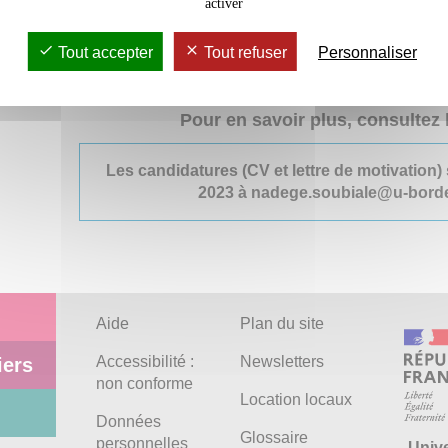
activer
SObriété Numérique ») du laboratoire
MICA
(Médiat
Arts), EA 4426, aux côtés des chercheurs et parten
Tout accepter
Tout refuser
Personnaliser
recherche.
Poste à pourvoir au 1er se
Pour en savoir plus, consultez 
Les candidatures (CV et lettre de motivation)
2023 à nadege.soubiale@u-bord
Aide
Plan du site
Accessibilité :
Newsletters
iers
non conforme
Location locaux
Données
Glossaire
personnelles
Univ