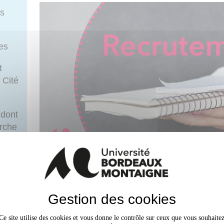
rs
ues
t
 Cité
 dont
erche
e
L'Université Bordeaux Montaigne recrute u
laboratoire
MICA
Gestion des cookies
ostulez
L’ingénieur·e de recherche recruté·e participera aux
Ce site utilise des cookies et vous donne le contrôle sur ceux que vous souhaite
projet du Groupe Thématique Numérique AESON (« 
aux-