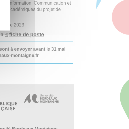
ion, Information, Communication et
aires académiques du projet de
ptembre 2023
la
fiche de poste
 sont à envoyer avant le 31 mai
eaux-montaigne.fr
ersité Bordeaux Montaigne