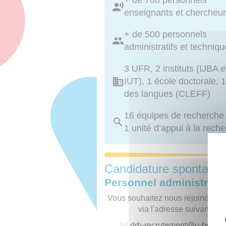
+ de 700 personnels
enseignants et chercheu
+ de 500 personnels
administratifs et techniq
3 UFR, 2 instituts (IJBA e
IUT), 1 école doctorale, 1
des langues (CLEFF)
16 équipes de recherche
1 unité d’appui à la rech
Candidature spontané
Personnel administratif
Vous souhaitez nous rejoindre, p
via l'adresse suivante :
drh-recrutement
@
u-borde