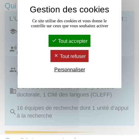
Qui sommes-nous ?
Gestion des cookies
L’Université Bordeaux Montaigne c’est :
Ce site utilise des cookies et vous donne le
contrôle sur ceux que vous souhaitez activer
+ de 16 500 étudiant·es
Tout accepter
+ de 700 personnels enseignants et
chercheurs
Tout refuser
+ de 500 personnels administratifs et
Personnaliser
techniques
3 UFR, 2 instituts (IJBA et IUT), 1 école
doctorale, 1 Cité des langues (CLEFF)
16 équipes de recherche dont 1 unité d’appui
à la recherche