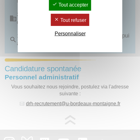
techniques
Tout accepter
3 UFR, 2 instituts (IJBA et IUT), 1 école
Tout refuser
doctorale, 1 Cité des langues (CLEFF)
Personnaliser
16 équipes de recherche dont 1 unité d’appui
à la recherche
Candidature spontanée
Personnel administratif
Vous souhaitez nous rejoindre, postulez via l'adresse
suivante :
drh-recrutement
@
u-bordeaux-montaigne.fr