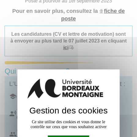
Poste à pourvoir au 1er septembre 2023
Pour en savoir plus, consultez la
fiche de
poste
Les candidatures (CV et lettre de motivation) sont
à envoyer au plus tard le 07 juillet 2023 en cliquant
ici
Qui sommes-nous ?
L’Université Bordeaux Montaigne c’est :
+ de 16 500 étudiant·es
Gestion des cookies
+ de 700 personnels enseignants et
chercheurs
Ce site utilise des cookies et vous donne le
contrôle sur ceux que vous souhaitez activer
+ de 500 personnels administratifs et