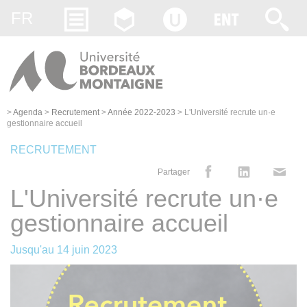
Gestion des cookies
FR
>
Agenda
>
Recrutement
>
Année 2022-2023
>
L'Université recrute un·e
gestionnaire accueil
RECRUTEMENT
Partager
L'Université recrute un·e
gestionnaire accueil
Jusqu'au
14 juin 2023