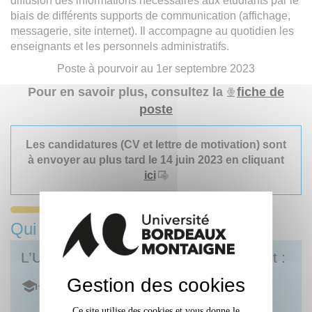
diffusion des informations nécessaires aux étudiants par le
biais de différents supports de communication (affichage,
messagerie, site internet). Il accompagne au quotidien les
enseignants et les personnels administratifs.
Poste à pourvoir au 1er septembre 2023
Pour en savoir plus, consultez la
fiche de
poste
Les candidatures (CV et lettre de motivation) sont
à envoyer au plus tard le 14 juin 2023 en cliquant
ici
Qui sommes-nous ?
L’Université Bordeaux Montaigne c’est :
Gestion des cookies
+ de 16 500 étudiant·es
Ce site utilise des cookies et vous donne le