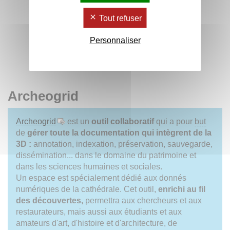
Tout refuser
Personnaliser
Archeogrid
Archeogrid
est un
outil collaboratif
qui a pour
but
de
gérer toute la documentation qui intègrent de la
3D :
annotation, indexation, préservation, sauvegarde,
dissémination... dans le domaine du patrimoine et
dans les sciences humaines et sociales.
Un espace est spécialement dédié aux donnés
numériques de la cathédrale. Cet outil,
enrichi au fil
des découvertes,
permettra aux chercheurs et aux
restaurateurs, mais aussi aux étudiants et aux
amateurs d'art, d'histoire et d'architecture, de