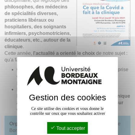
disciplinaire, qui regroupe des
philosophes, des médecins
de spécialités diverses,
praticiens libéraux ou
hospitaliers, des soignants
infirmiers, psychomotriciens,
éducateurs, etc., autour de la
clinique
.
Cette année,
l'actualité a orienté le choix
de notre sujet :
qu'a fait la Covid à la clinique ?
Quels changements
dans les conditions de la prise
en soin des patients,
quelles impasses, quels
problèmes, quelles avancées
?
Depuis l'usage de la visioconférence jusqu'à
Gestion des cookies
l'isolement sanitaire de patients, comment la
clinique
a-t-elle évolué et quel regard éthique porter sur
Ce site utilise des cookies et vous donne le
cette adaptation à la crise ?
contrôle sur ceux que vous souhaitez activer
Organisation
:
Marie-Claude Decouard
,
CHU
de
Tout accepter
Bordeaux et
Valéry Laurand,
unité de recherche