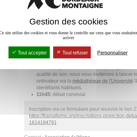
prisonniers politiques mais interdit également le 
Les exactions commises sous la dictature et jus
(disparitions, exécutions sommaires, vols de bébés
Gestion des cookies
sous silence. Mais depuis quelques années, des 
franquisme, saisissent la justice à 10.000 kilomè
Ce site utilise des cookies et vous donne le contrôle sur ceux que vous souhaite
Argentine, pour rompre ce « pacte de l’oubli » et
activer
Programme de la séance :
Tout accepter
Tout refuser
Personnaliser
10h00
: rendez-vous sur Zoom pour une brève p
10h15
: projection du film via un partage d'écr
qualité de son, nous vous inviterons à lancer le
ordinateur via la
médiathèque de l'Université
identifiants habituels
11h45
: débat convivial.
Inscription via ce formulaire pour recevoir le lien 
https://framaforms.org/inscriptions-projection-deba
1614194791