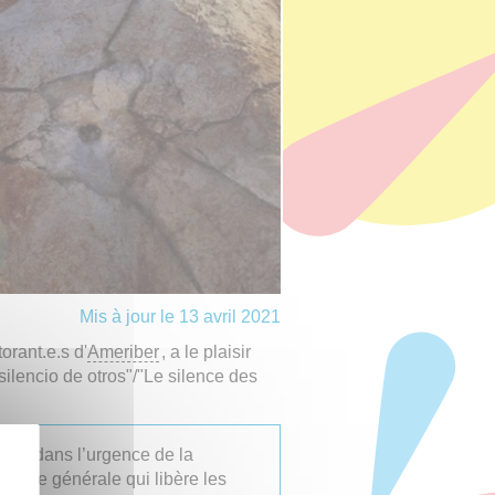
Mis à jour le 13 avril 2021
orant.e.s d'
Ameriber
, a le plaisir
silencio de otros"/"Le silence des
co, dans l’urgence de la
nistie générale qui libère les