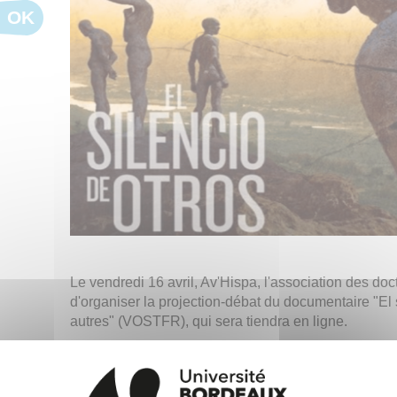
OK
Le vendredi 16 avril, Av'Hispa, l'association des doct
d'organiser la projection-débat du documentaire "El 
autres" (VOSTFR), qui sera tiendra en ligne.
Synopsis :
"1977. Deux ans après la mort de Fran
transition démocratique, l’Espagne vote la loi d’am