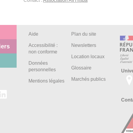
Contact :
Association Av'Hispa
Aide
Plan du site
Accessibilité :
Newsletters
iers
non conforme
Location locaux
Données
Glossaire
personnelles
Univ
Marchés publics
Mentions légales
Conta