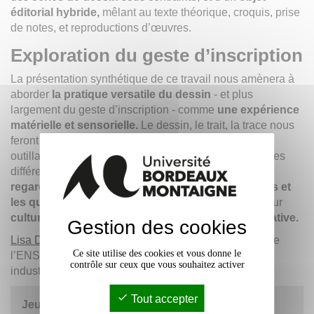
éditorial hybride,
mêlant au texte théorique, croquis, prise
de notes, et reproductions d’œuvres.
Exploration du geste d’inscription
La présentation synthétique de ce travail nous amènera à
aborder
la pratique versatile du dessin
- et plus
largement du geste d’inscription - comme
une expérience
matérielle et sensorielle.
Le dessin, le trait, la trace nous
feront cheminer entre forme et informe, gestuelle et
outillage, langage et notation, texture et contours… Ces
différents points d’ancrage permettent de
décaler le
regard sur le dessin,
d’en
chercher les états limites et
les qualités
et de porter sur lui une attention tour à tour
culturelle, esthétique, utilitaire ou encore performative.
Gestion des cookies
Lisa Dehove
- Designer indépendante, diplômée de
Ce site utilise des cookies et vous donne le
l’ENSCI (l’École nationale supérieure de création
contrôle sur ceux que vous souhaitez activer
industrielle)
Tout accepter
Jeudi 12 novembre à 17h30