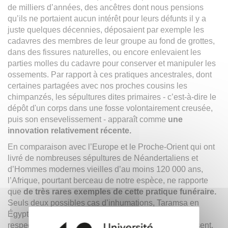
de milliers d’années, des ancêtres dont nous pensions
qu’ils ne portaient aucun intérêt pour leurs défunts il y a
juste quelques décennies, déposaient par exemple les
cadavres des membres de leur groupe au fond de grottes,
dans des fissures naturelles, ou encore enlevaient les
parties molles du cadavre pour conserver et manipuler les
ossements. Par rapport à ces pratiques ancestrales, dont
certaines partagées avec nos proches cousins les
chimpanzés, les sépultures dites primaires - c’est-à-dire le
dépôt d'un corps dans une fosse volontairement creusée,
puis son ensevelissement - apparaît comme
une
innovation relativement récente.
En comparaison avec l’Europe et le Proche-Orient qui ont
livré de nombreuses sépultures de Néandertaliens et
d’Hommes modernes vieilles d’au moins 120 000 ans,
l’Afrique, pourtant berceau de notre espèce, ne rapporte
que
de très rares exemples de cette pratique funéraire.
Seuls deux possibles cas d’inhumations, Taramsa en
Égypte et Border Cave en Afrique du Sud, datées
respectivement de 68 000 et 74 000 ans avant le présent,