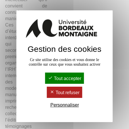
convient de
connaître de
manière plus fine.
Ces journées
d’études
interdisciplinaires,
qui constituent le
Gestion des cookies
second volet d’une
première rencontre
Ce site utilise des cookies et vous donne le
organisée en 2019 à
contrôle sur ceux que vous souhaitez activer
l’IRHT, visent à
interroger l’apport
Tout accepter
des sources
modernes,
Tout refuser
manuscrites et
imprimées, pour la
Personnaliser
recherche, la
collecte, l’analyse et
l’édition de
témoignages