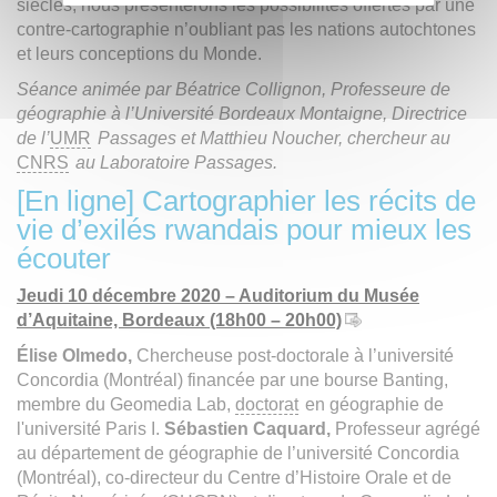
siècles, nous présenterons les possibilités offertes par une
contre-cartographie n’oubliant pas les nations autochtones
et leurs conceptions du Monde.
Séance animée par Béatrice Collignon, Professeure de
géographie à l’Université Bordeaux Montaigne, Directrice
de l’
UMR
Passages et Matthieu Noucher, chercheur au
CNRS
au Laboratoire Passages.
[En ligne] Cartographier les récits de
vie d’exilés rwandais pour mieux les
écouter
Jeudi 10 décembre 2020 – Auditorium du Musée
d’Aquitaine, Bordeaux (18h00 – 20h00)
Élise Olmedo,
Chercheuse post-doctorale à l’université
Concordia (Montréal) financée par une bourse Banting,
membre du Geomedia Lab,
doctorat
en géographie de
l'université Paris I.
Sébastien Caquard,
Professeur agrégé
au département de géographie de l’université Concordia
(Montréal), co-directeur du Centre d’Histoire Orale et de