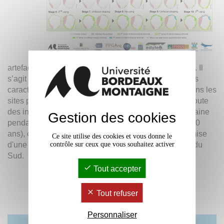
artefacts, l’un d’eux est particulièrement exceptionnel. Il
s’agit d’une plaque d’arénite silteuse qui présente des
caractéristiques techniques jusqu’alors inconnues dans les
sites paléo-américains. Cette nouvelle découverte ajoute
des informations précieuses sur une occupation humaine
Gestion des cookies
pendant le Dernier Maximum Glaciaire (26,500-19,000
ans), contredisant ainsi la théorie communément admise
Ce site utilise des cookies et vous donne le
contrôle sur ceux que vous souhaitez activer
d'une occupation humaine post-glaciale d’Amérique du
Sud.
Tout accepter
Tout refuser
Personnaliser