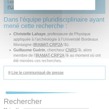
Les résultats de cette recherche ont été publiés sur
PLOS ONE
le 10 mars 2021.
Dans l'équipe pluridisciplinaire ayant
mené cette recherche :
Christelle Lahaye
, professeure de Physique
appliquée à l'archéologie à l'Université Bordeaux
Montaigne (
IRAMAT-CRP2A
).
Guillaume Guérin
, chercheur
CNRS
, alors
membre de l'
IRAMAT-CRP2A
au moment où ont
été menées ces recherches.
Lire le communiqué de presse
Rechercher