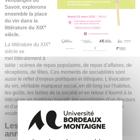
Vendanges du
Savoir, explorons
ensemble la place
du vin dans la
e
littérature du XIX
siècle.
e
La littérature du XIX
siècle se
met littéralement à
table : scènes de repas populaires, de repas d'affaires, de
réceptions, de fêtes. Ces moments de sociabilités sont
aussi le reflet d'enjeux politiques et éthiques. L'évocation
du vin, véritable marqueur social, en dit long sur l'habitus,
les goûts, les failles de la société et en retour il fournit à la
littérature un matériau narratif, les possibilités d'un discours
et d'un imaginaire particulier que cette communication
voudrait appréhender à travers quelques œuvres.
e
Les Vendanges du savoir, 5
année