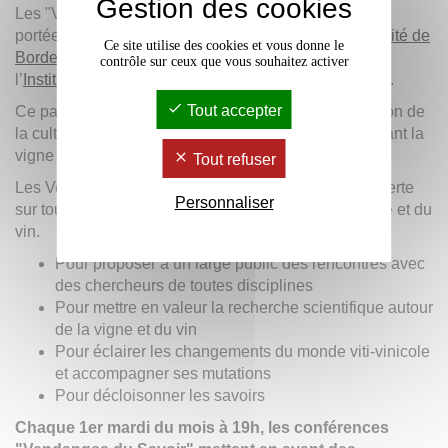
Gestion des cookies
Les "Vendanges du savoir" sont une action culturelle
portée par l’
Université Bordeaux Montaigne
, l’
université de
Ce site utilise des cookies et vous donne le
Bordeaux
et
La Cité du Vin
, sous l’impulsion de
contrôle sur ceux que vous souhaitez activer
l’
Institut des Sciences de la Vigne et du Vin
(ISVV).
Tout accepter
Ce partenariat a pour objectif d’offrir une large diffusion de
la culture scientifique relative aux questions concernant la
vigne et le vin.
Tout refuser
Les Vendanges du Savoir sont une porte grande ouverte
Personnaliser
sur toute l’actualité de la recherche autour de la vigne et du
vin.
Pour proposer à un large public des rencontres avec
des chercheurs de toutes disciplines
Pour mettre en valeur la recherche scientifique autour
de la vigne et du vin
Pour éclairer les changements du monde viti-vinicole
et accompagner ses mutations
Pour décloisonner les savoirs
Chaque 1er mardi du mois à 19h, les conférences