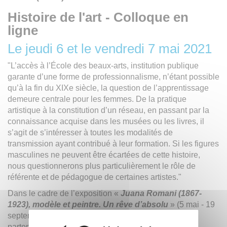
Histoire de l'art - Colloque en
ligne
Le jeudi 6 et le vendredi 7 mai 2021
"L’accès à l’École des beaux-arts, institution publique
garante d’une forme de professionnalisme, n’étant possible
qu’à la fin du XIXe siècle, la question de l’apprentissage
demeure centrale pour les femmes. De la pratique
artistique à la constitution d’un réseau, en passant par la
connaissance acquise dans les musées ou les livres, il
s’agit de s’intéresser à toutes les modalités de
transmission ayant contribué à leur formation. Si les figures
masculines ne peuvent être écartées de cette histoire,
nous questionnerons plus particulièrement le rôle de
référente et de pédagogue de certaines artistes."
Dans le cadre de l’exposition «
Juana Romani (1867-
1923), modèle et peintre. Un rêve d’absolu
» (5 mai - 19
septembre 2021), le
musée Roybet Fould
, en
partenariat avec le
musée national Jean-Jacques