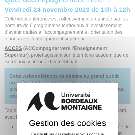
Vendredi 24 novembre 2023 de 10h à 12h
Cette webconférence est collectivement organisée par les
porteurs de 6 programmes territoriaux d’investissement
d’avenir dédiés à l’accompagnement à l’orientation des
jeunes vers l’enseignement supérieur.
ACCES
(ACCompagner vers l’Enseignement
Supérieur)
, projet agissant sur le territoire académique de
Bordeaux, y prend activement part.
Cette webconférence se destine au grand public
en quête d’informations et aux communautés de
professionnels qui, quelles que soient leur origine,
œuvrent quotidiennement sur cette thématique.
Table ronde animée par le journaliste Sébastien Rochard,
avec la participation de :
Gestion des cookies
Yaëlle Amselleme-Mainguy
, sociologue, chargée de
recherche à l'institut national de la jeunesse et de
Ce site utilise des cookies et vous donne le