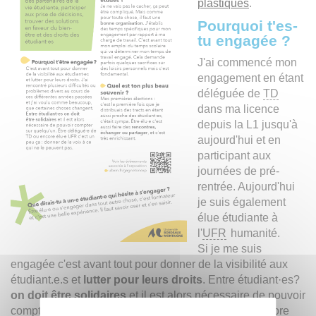
plastiques
.
Pourquoi t'es-
tu engagée ?
J'ai commencé mon
engagement en étant
déléguée de
TD
dans ma licence
depuis la L1 jusqu'à
aujourd'hui et en
participant aux
journées de pré-
rentrée. Aujourd'hui
je suis également
élue étudiante à
l'
UFR
humanité.
Si je me suis
engagée c'est avant tout pour donner de la visibilité aux
étudiant.e.s et
lutter pour leurs droits
. Entre étudiant·es?
on doit être solidaires
et il est alors nécessaire de pouvoir
compter sur quelqu'un. Être délégué·e de
TD
ou encore