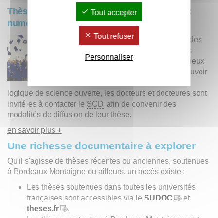
Thèses soutenues à l'université avant 2012 :
Tout accepter
numérisation et modalités de diffusion
Tout refuser
Après la numérisation des
thèses soutenues dans
Personnaliser
l’établissement pour mieux
les conserver et promouvoir
la recherche dans une
logique de science ouverte, les docteurs et docteures sont
invité·es à contacter le
SCD
afin de convenir des
modalités de diffusion de leur thèse.
en savoir plus +
Une richesse documentaire à explorer
Qu'il s'agisse de thèses récentes ou anciennes, soutenues
à Bordeaux Montaigne ou ailleurs, un accès existe :
Les thèses soutenues dans toutes les universités
françaises sont accessibles via le
SUDOC
et
theses.fr
.