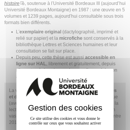
histoire
, soutenue à l'Université Bordeaux III (aujourd’hui
Université Bordeaux Montaigne) en 1987 : une œuvre en 5
volumes et 1239 pages, aujourd'hui consultable sous trois
formats bien différents.
L'
exemplaire original
(dactylographié, imprimé et
relié sur papier) et la
microfiche
sont conservés à la
bibliothèque Lettres et Sciences humaines et leur
consultation se fait sur place.
Depuis peu, cette thèse est aussi
accessible en
ligne sur HAL
, librement et gratuitement, depuis
n'importe où dans le monde, avec l'accord de son
auteur :
hal.science/tel-05563579v1
La variété des supports garantit une
variété d’accès
et d’usage
, de la consultation numérique dynamique
(avec recherche plein texte et table des matières) à la
Gestion des cookies
lecture linéaire de l’imprimé : elle est le résultat d'un
vaste chantier de numérisation mené par le
SCD
entre
Ce site utilise des cookies et vous donne le
2016 et 2024.
contrôle sur ceux que vous souhaitez activer