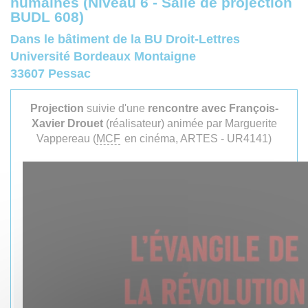
humaines (Niveau 6 - Salle de projection
BUDL 608)
Dans le bâtiment de la BU Droit-Lettres
Université Bordeaux Montaigne
33607 Pessac
Projection
suivie d'une
rencontre avec François-
Xavier Drouet
(réalisateur) animée par Marguerite
Vappereau (
MCF
en cinéma, ARTES - UR4141)