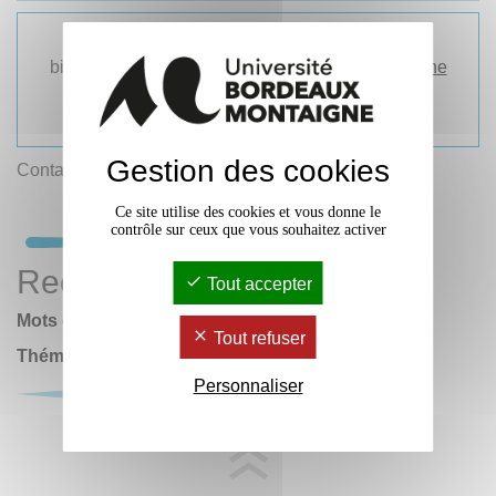
L'
Atrium de la BU Droit-Lettres
ainsi que les
bibliothèques
Rigoberta Menchú
et
Robert Étienne
continuent de vous accueillir sur le campus de
Pessac.
Gestion des cookies
Contact :
scd
@
u-bordeaux-montaigne.fr
Ce site utilise des cookies et vous donne le
contrôle sur ceux que vous souhaitez activer
Rechercher
Tout accepter
Mots clés :
Tout refuser
Thématiques
Personnaliser
OK