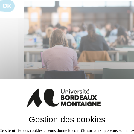
OK
Bibliothèque Lettres et Scie
En raison d'une assemblée générale des per
Gestion des cookies
services des bibliothèques de l'université 
perturbés le jeudi 4 juin entre 11h30 et 13h.
Ce site utilise des cookies et vous donne le contrôle sur ceux que vous souhaite