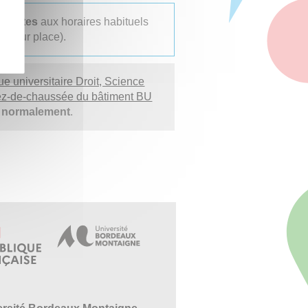
uvertes
aux horaires habituels
ts sur place).
ue universitaire Droit, Science
rez-de-chaussée du bâtiment BU
s normalement
.