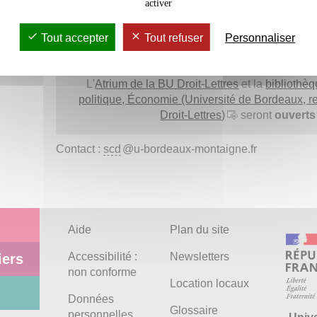
activer
[Mise à jour : 9h30] : les bibliothèques seront
o
Tout accepter
Tout refuser
Personnaliser
(services ponctuellement rédui
L'
Atrium de la BU Droit-Lettres
et la
bibliothèq
politique, Économie (Université de Bordeaux, 
Droit-Lettres)
seront
ouvert
Contact :
scd
@u-bordeaux-montaigne.fr
Aide
Plan du site
Accessibilité :
Newsletters
iers
non conforme
Location locaux
Données
Glossaire
personnelles