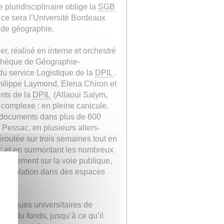
 pluridisciplinaire oblige la
SGB
 ce sera l’Université Bordeaux
 de géographie.
, réalisé en interne et orchestré
iothèque de Géographie-
u service Logistique de la
DPIL
.
Philippe Laymond, Elena Chiron et
ents de la
DPIL
(Allaoui Salym,
 complexe : en pleine canicule,
0 documents dans plus de 600
 Pessac, en plusieurs allers-
déroulée sur trois semaines tout en
ic et en surmontant les nombreux
ionnement sur la voie publique,
manipulation dans des espaces
othèques universitaires de
ent du fonds, jusqu’à ce qu’il