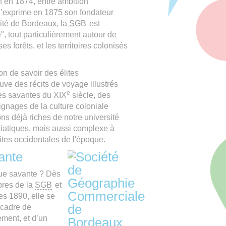
n en 1874, entre ambition
’exprime en 1875 son fondateur
ité de Bordeaux, la
SGB
est
, tout particulièrement autour de
s forêts, et les territoires colonisés
n de savoir des élites
uve des récits de voyage illustrés
e
es savantes du XIX
siècle, des
nages de la culture coloniale
s déjà riches de notre université
siatiques, mais aussi complexe à
lites occidentales de l'époque.
ante
que savante ? Dès
bres de la
SGB
et
es 1890, elle se
 cadre de
ement, et d’un