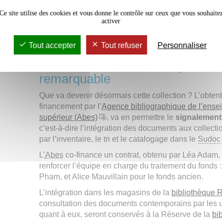
trouve sa place définitive à la bibliothèque Rigo
Ce site utilise des cookies et vous donne le contrôle sur ceux que vous souhaite
activer
Fonds de la Société de Géographie de Bordeaux, conservé dans 
Menchú (campus Montaigne, Université 
Tout accepter
Tout refuser
Personnaliser
Un financement national pour un
remarquable
Que va devenir désormais cette collection ? L’obten
financement par l’
Agence bibliographique de l’ens
supérieur (Abes)
, va en permettre le
signalement 
c’est-à-dire l’intégration des documents aux collecti
par l’inventaire, le tri et le catalogage dans le
Sudoc
L’
Abes
co-finance un contrat, obtenu par Léa Adam, 
renforcer l’équipe en charge du traitement du fonds
Pham, et Alice Mauvillain pour le fonds ancien.
L’intégration dans les magasins de la
bibliothèque 
consultation des documents contemporains par les 
quant à eux, seront conservés à la Réserve de la
bi