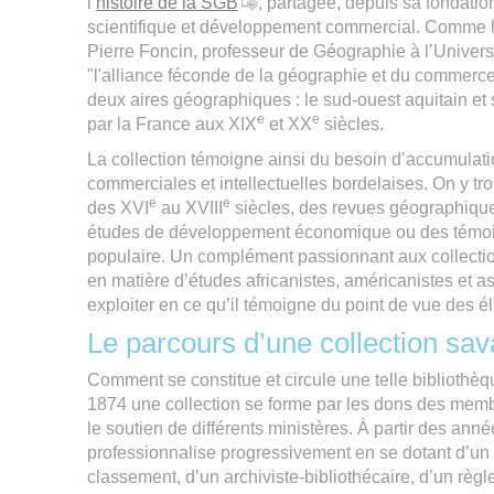
l’
histoire de la SGB
, partagée, depuis sa fondatio
scientifique et développement commercial. Comme l
Pierre Foncin, professeur de Géographie à l’Univers
"l'alliance féconde de la géographie et du commerce"
deux aires géographiques : le sud-ouest aquitain et se
e
e
par la France aux XIX
et XX
siècles.
La collection témoigne ainsi du besoin d’accumulatio
commerciales et intellectuelles bordelaises. On y tro
e
e
des XVI
au XVIII
siècles, des revues géographiqu
études de développement économique ou des témoig
populaire. Un complément passionnant aux collection
en matière d’études africanistes, américanistes et a
exploiter en ce qu’il témoigne du point de vue des é
Le parcours d’une collection sav
Comment se constitue et circule une telle bibliothè
1874 une collection se forme par les dons des mem
le soutien de différents ministères. À partir des anné
professionnalise progressivement en se dotant d’un
classement, d’un archiviste-bibliothécaire, d’un règl