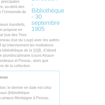
 principales
re, au-delà des
e l’Université de
eurs transferts,
aux propose en
l (rue des Trois
eneau (rue du Loup) avec les autres
 qu’interviennent les institutions
la bibliothèque de la
SGB
, d’abord
e pluridisciplinaire (cours Alsace-
 Bordeaux et Pessac, alors que
e de la collection.
essac
ion, le dernier en date est celui
eaux (bibliothèque
’au campus Montaigne à Pessac.