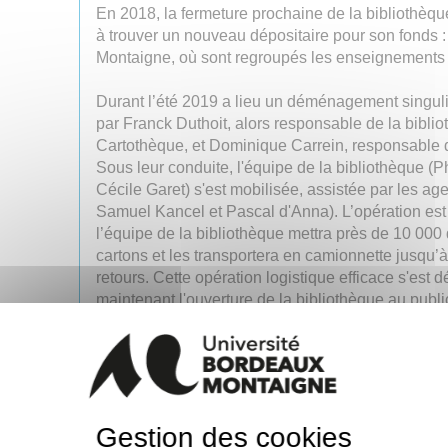
En 2018, la fermeture prochaine de la bibliothèque
à trouver un nouveau dépositaire pour son fonds :
Montaigne, où sont regroupés les enseignements
Durant l’été 2019 a lieu un déménagement singulier
par Franck Duthoit, alors responsable de la bibl
Cartothèque, et Dominique Carrein, responsable d
Sous leur conduite, l'équipe de la bibliothèque (
Cécile Garet) s'est mobilisée, assistée par les ag
Samuel Kancel et Pascal d'Anna). L’opération est
l’équipe de la bibliothèque mettra près de 10 00
cartons et les transportera en camionnette jusqu’à
retours. Cette opération logistique efficace s'est 
maintenant l'ouverture de la bibliothèque au publ
désagréments propres à tout déménagement : stat
panne d'ascenseur lors du dernier chargement, 
exigus !
Le confinement de 2020 puis les travaux des bibli
Gestion des cookies
Pessac jusqu’en 2023 ont ensuite ralenti le traitem