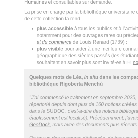
Humaines
et consultables sur demande.
La prise en charge par la bibliothèque universitaire 
de cette collection la rend :
plus accessible
à tous les publics et à l’acti
notamment pour des ouvrages rares ou préc
et du commerce
de Louis Renard (1739) ;
plus visible
pour aider à une meilleure connai
géographique des siècles passés (les étudiant
souhaitent en savoir plus sont invité·es à
no
Quelques mots de Léa,
in situ
dans les compac
bibliothèque Rigoberta Menchú
"J'ai commencé le traitement en septembre 2025,
répertorié depuis dont plus de 160 notices créée
dans le
SUDOC
, c'est-à-dire des notices bibliog
établissement est localisé). Précédemment, j'avais
GeoDock
, mais avec des documents plus récents.