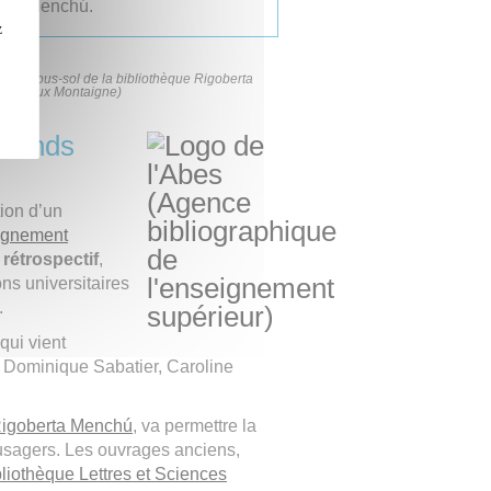
berta Menchú.
z
les sous-sol de la bibliothèque Rigoberta
Bordeaux Montaigne)
 fonds
tion d’un
eignement
rétrospectif
,
ons universitaires
.
qui vient
 : Dominique Sabatier, Caroline
Rigoberta Menchú
, va permettre la
usagers. Les ouvrages anciens,
bliothèque Lettres et Sciences