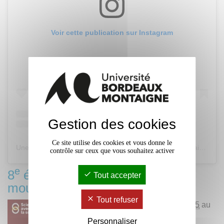
Voir cette publication sur Instagram
Gestion des cookies
Ce site utilise des cookies et vous donne le
Une publication partagée par Les BU de Bordeaux Montaigne (@bubmontaigne)
contrôle sur ceux que vous souhaitez activer
e
8
édition du Moi(s) Montaigne :
Tout accepter
mourir avec Montaigne
Tout refuser
Du
7 novembre 2025
au
29 novembre 2025
Personnaliser