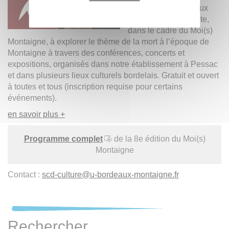
L'Université Bordeaux
Montaigne vous invite,
dans le cadre du Moi(s)
Montaigne, à explorer le thème de la mort à l’époque de
Montaigne à travers des conférences, concerts et
expositions, organisés dans notre établissement à Pessac
et dans plusieurs lieux culturels bordelais. Gratuit et ouvert
à toutes et tous (inscription requise pour certains
événements).
en savoir plus +
Programme complet
de la 8e édition du Moi(s)
Montaigne
Contact :
scd-culture
@
u-bordeaux-montaigne.fr
Rechercher