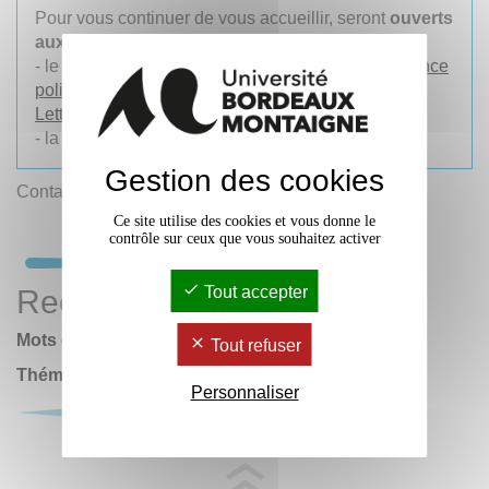
Pour vous continuer de vous accueillir, seront
ouverts
aux horaires habituels :
- le niveau 0 (
bibliothèque universitaire Droit, Science
politique, Économie
) et l'
Atrium de la BU Droit-
Lettres
- la
bibliothèque Robert Étienne
Gestion des cookies
Contact :
scd
@
u-bordeaux-montaigne.fr
Ce site utilise des cookies et vous donne le
contrôle sur ceux que vous souhaitez activer
Tout accepter
Rechercher
Mots clés :
Tout refuser
Thématiques
Personnaliser
OK