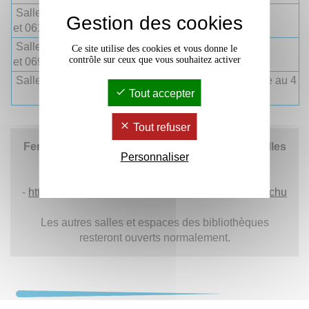
Salles BRM 055, 057, 059
Fermées du 20 au 27
Gestion des cookies
et 061
octobre
Salles BRM 063, 065, 067
Fermées du 20 au 28
Ce site utilise des cookies et vous donne le
contrôle sur ceux que vous souhaitez activer
et 069
octobre
Salles BRM de 001g à 001k
Fermées du 27 octobre au 4
Tout accepter
novembre
Tout refuser
Fermeture dans l'application Affluences des
salles
Personnaliser
concernées
:
-
affluences.com/bu-droit-lettres-pessac
-
https://affluences.com/bibliotheque-rigoberta-menchu
Les autres salles et espaces des bibliothèques
resteront ouverts normalement.