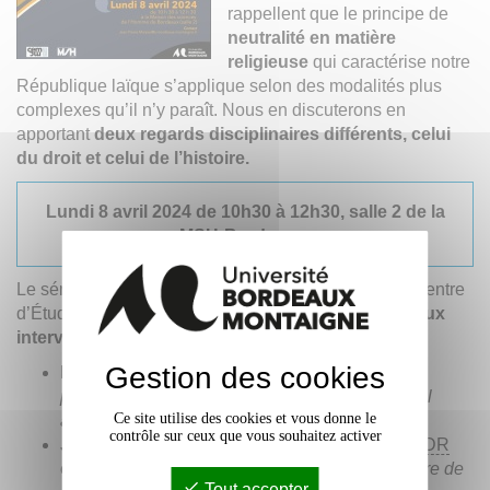
rappellent que le principe de
neutralité en matière
religieuse
qui caractérise notre
République laïque s’applique selon des modalités plus
complexes qu’il n’y paraît. Nous en discuterons en
apportant
deux regards disciplinaires différents, celui
du droit et celui de l’histoire.
Lundi 8 avril 2024 de 10h30 à 12h30, salle 2 de la
MSH
Bordeaux
Le séminaire se rattache aux activités du
CEMMC
(Centre
d’Études des Mondes moderne et contemporain).
Deux
intervenants présenteront leurs recherches :
Gestion des cookies
Florian Gaillard
(docteur de droit public) :
"Le
principe de neutralité en matière religieuse est-il
Ce site utilise des cookies et vous donne le
applicable aux élus ?"
contrôle sur ceux que vous souhaitez activer
Jean-Pierre Moisset
(maître de conférences
HDR
en histoire contemporaine) :
"La réception du titre de
Tout accepter