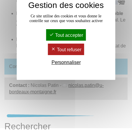
banderoles”.
Gestion des cookies
Elisa Santalena (
MCF
HDR
, Université Grenoble
Ce site utilise des cookies et vous donne le
Alpes, études italiennes
) : “Complot au Quirinal. Le
contrôle sur ceux que vous souhaitez activer
“
Piano Solo
” et l’Italie au bord du coup d’État”.
Tout accepter
Matthieu Trouvé (
MCF
HDR
, Sciences Po
Bordeaux, histoire)
: “La tentative du coup d’État de
Tout refuser
1981 en Espagne”.
Personnaliser
Consulter
le carnet du CEMMC
.
Contact :
Nicolas Patin -
nicolas.patin
@
u-
bordeaux-montaigne.fr
Rechercher