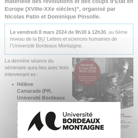
matérielle des révolutions et des coups d’État en
Europe (XVIIIe-XXe siècles)”, organisé par
Nicolas Patin et Dominique Pinsolle.
Le vendredi 8 mars 2024 de 9h30 à 12h30
, au 6ème
niveau de la
BU
Lettres et sciences humaines de
l’Université Bordeaux Montaigne.
La dernière séance du
séminaire aura lieu avec trois
intervenant·es :
Hélène
Camarade
(PR,
Université Bordeaux
Montaigne, études
germaniques)
: “Une
histoire matérielle de la
révolution de 1989 à
travers les tracts et