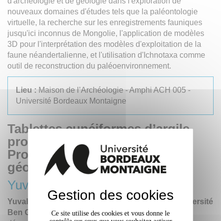
d'archéologie et de géologie dans l'exploration de
nouveaux domaines d'études tels que la paléontologie
virtuelle, la recherche sur les enregistrements fauniques
jusqu'ici inconnus de Mongolie, l'application de modèles
3D pour l'interprétation des modèles d'exploitation de la
faune néandertalienne, et l'utilisation d'Ichnotaxa comme
outil de reconstruction du paléoenvironnement.
Lieu :
Maison de l’Archéologie - Amphi ACH 005 -
Université Bordeaux Montaigne
Tablettes cunéiformes d’argile
provenant des archives du
Proche-Orient ancien. Étude
géoarchéologique
Yuval Goren
Gestion des cookies
Yuval Goren est professeur d'archéologie à l'Université
Ben Gourion du Néguev.
Il a été directeur du
Ce site utilise des cookies et vous donne le