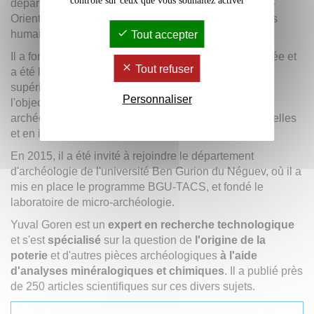
contrôle sur ceux que vous souhaitez activer
département d'archéologie et des cultures du Proche-
Orient ancien et vice-doyen de la faculté des sciences
humaines de l'université de Tel-Aviv.
Tout accepter
Il a fondé le laboratoire de Micro-archéologie comparée et
Tout refuser
a été le créateur et directeur du programme d'études
supérieures en archéologie et archéomatériaux, dont
Personnaliser
l'objectif est de former les étudiants à l'étude des
archéomatériaux par les méthodes en sciences naturelles
et en ingénierie des matériaux.
En 2015, il a été invité à rejoindre le département
d'archéologie de l'université Ben Gurion du Néguev, où il a
mis en place le programme BGU-TACS, et fondé le
laboratoire de micro-archéologie.
Yuval Goren est un
expert en recherche technologique
et s'est
spécialisé
sur la question de
l'origine de la
poterie
et d'autres pièces archéologiques
à l'aide
d'analyses minéralogiques et chimiques
. Il a publié près
de 250 articles scientifiques sur ces divers sujets.