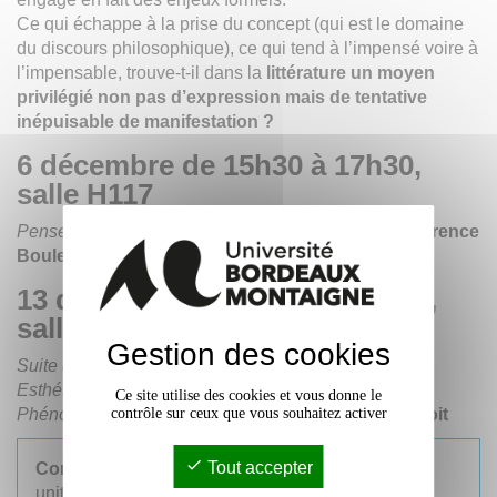
Ce qui échappe à la prise du concept (qui est le domaine
du discours philosophique), ce qui tend à l’impensé voire à
l’impensable, trouve-t-il dans la
littérature un moyen
privilégié non pas d’expression mais de tentative
inépuisable de manifestation ?
6 décembre de 15h30 à 17h30,
salle H117
Penser l'insaisissable aux siècles classiques
par
Florence
Boulerie
13 décembre de 15h30 à 17h30,
salle H117
Gestion des cookies
Suite des approches de l'insaisissable (Rhétorique -
Esthétique - Métaphysique - Intrapsychique -
Ce site utilise des cookies et vous donne le
Phénoménologique - Herméneutique)"
par
Eric Benoit
contrôle sur ceux que vous souhaitez activer
Tout accepter
Contacts
:
Eric Benoit
et
Florence Boulerie
,
unité de recherche
Plurielles