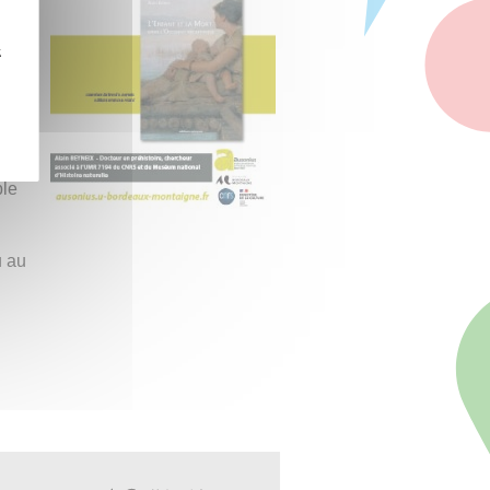
ance
z
 les
e
I
it
ble
u au