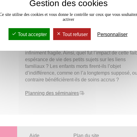
Gestion des cookies
Présentation de l’ouvrage paru aux éditions Err
en 2018
Ce site utilise des cookies et vous donne le contrôle sur ceux que vous souhaite
À l’image de toutes les sociétés pré-transitionnelles,
activer
e
populations agropastorales européennes du VI
au I
millénaire av. J.-C. connurent un taux très élevé de
Tout accepter
Tout refuser
Personnaliser
mortalité infantile. Entre la naissance et le trépas, le
temps était tristement compté et l’existence demeura
infiniment fragile. Ainsi, quel fut l’impact de cette fai
espérance de vie des petits sujets sur les liens
familiaux ? Les enfants morts firent-ils l’objet
d’indifférence, comme on l’a longtemps supposé, o
contraire bénéficièrent-ils de soins accrus ?
Planning des séminaires
Aide
Plan du site