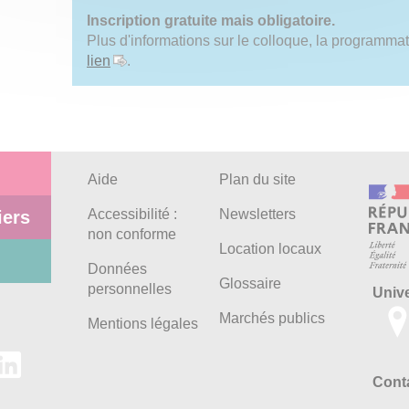
Inscription gratuite mais obligatoire.
Plus d'informations sur le colloque, la programmati
lien
.
Aide
Plan du site
Accessibilité :
Newsletters
iers
non conforme
Location locaux
Données
Glossaire
personnelles
Univ
Marchés publics
Mentions légales
Conta