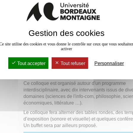
Le mercredi 19 (dès 14h) et le jeudi 20 juin 202
Montaigne (1 rue Jacques Ellul 33800 Bordeaux).
Gestion des cookies
Imaginaires transhumanistes 
cybernétiques de l’usine du fu
Ce site utilise des cookies et vous donne le contrôle sur ceux que vous souhaite
activer
Le Réseau de recherche et impulsion "BEST" a pou
objectif de fédérer les compétences présentes sur le
Tout accepter
Tout refuser
Personnaliser
campus de Bordeaux autour de la thématique
transdisciplinaire "usine du future".
Ce colloque est organisé autour d'un programme
interdisciplinaire, avec dix intervenants issus de div
domaines (sciences de l'info-com, philosophie, sci
économiques, littérature …).
Le colloque fera alterner des tables rondes, des tem
d’exposition (sonore et visuelle) et quelques confér
Un buffet sera par ailleurs proposé.