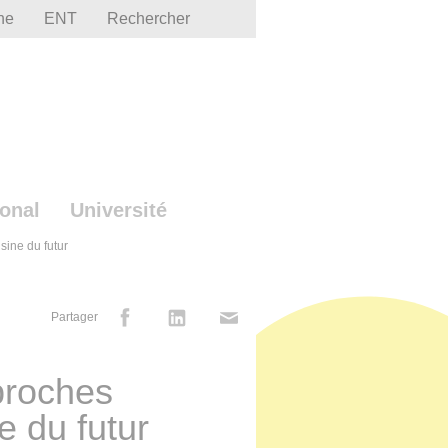
he
ENT
Rechercher
ional
Université
sine du futur
Partager
proches
e du futur