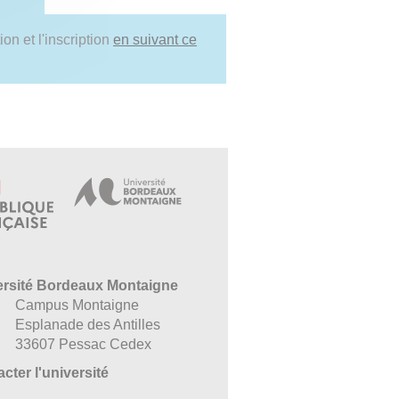
on et l'inscription
en suivant ce
ersité Bordeaux Montaigne
Campus Montaigne
Esplanade des Antilles
33607 Pessac Cedex
cter l'université