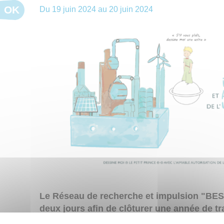
OK
Du
19 juin 2024
au
20 juin 2024
Le Réseau de recherche et impulsion "BES
deux jours afin de clôturer une année de tr
imaginaires de l’"usine du futur".