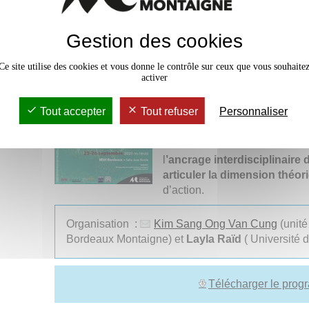
écoféministes thématisent aujourd’hui dan
politique.
Gestion des cookies
Il présentera différents
écofé
Ce site utilise des cookies et vous donne le contrôle sur ceux que vous souhaite
critiques d’essentialisme, v
activer
parfois été adressées. Le coll
du genre et le nouveau nat
Tout accepter
Tout refuser
Personnaliser
et dont notre époque a besoin
Il explorera les
nouvelles man
renouveler notre relation à la 
l
’ancrage interdisciplinaire
articuler la dimension théor
d’action.
Organisation :
Kim Sang Ong Van Cung
(unité
Bordeaux Montaigne) et
Layla Raïd
( Université 
Télécharger le prog