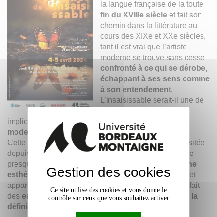
la langue française de la toute
fin du XVIIIe siècle
et fait son
chemin dans la littérature au
cours des XIXe et XXe siècles,
tant il est vrai que l’artiste
moderne se trouve sans cesse
confronté à ce qui se dérobe,
échappant à ses sens comme
à son entendement
.
L’insaisissable serait-il une de
ces notions aux multiples
implications esthétiques permettant de
fonder la
modernité par opposition à ce qui l’a précédée ?
Cette notion de l’insaisissable n’a plus guère été revisitée
depuis
Vladimir Jankélévitch
(Le je-ne-sais-quoi et le
presque-rien). Elle mérite donc une nouvelle
approche
Gestion des cookies
esthétique et spécifiquement littéraire
. C’est un sujet
apparemment plutôt thématique, mais qui engage en fait
Ce site utilise des cookies et vous donne le
des
enjeux formels et entraîne une discussion sur la
contrôle sur ceux que vous souhaitez activer
définition de la modernité.