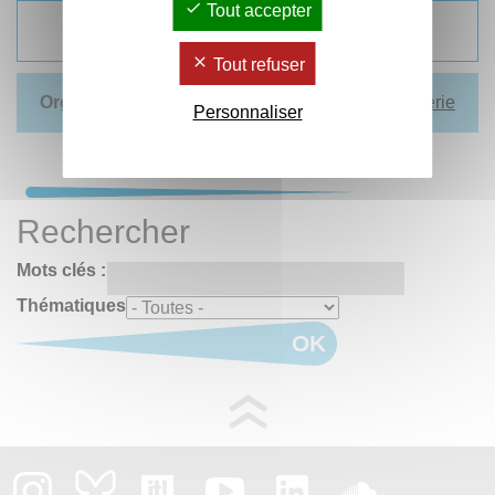
Tout accepter
Télécharger le programme
Tout refuser
Organisation
:
Eric Benoit
et
Florence Boulerie
Personnaliser
Rechercher
Mots clés :
Thématiques
OK