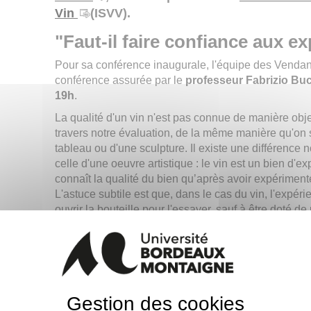
Vin
(ISVV).
"Faut-il faire confiance aux ex
Pour sa conférence inaugurale, l'équipe des Venda
conférence assurée par le
professeur Fabrizio Buc
19h
.
La qualité d'un vin n'est pas connue de manière obje
travers notre évaluation, de la même manière qu'on s
tableau ou d'une sculpture. Il existe une différence n
celle d'une oeuvre artistique : le vin est un bien d'e
connaît la qualité du bien qu’après avoir expérimenté 
L'astuce subtile est que, dans le cas du vin, l'expérie
ouvrir la bouteille pour l'essayer, sauf à être doté de
Vu qu'on ne peut décemment pas essayer tous les vi
sommes nécessairement conduits à nous fier aux exp
expert. Vient alors la question fatidique : les experts s
confiance aux experts ?
Telle est la question qui permet d’introduire les déb
Gestion des cookies
proposée exceptionnellement par le
prof. Fabrizio 