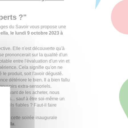
perts ?"
nges du Savoir vous propose une
ella
,
le lundi 9 octobre 2023 à
ctive. Elle n'est découverte qu'à
e prononcerait sur la qualité d'un
otable entre l'évaluation d'un vin et
xpérience. Cela signifie qu'on ne
le produit, soit l'avoir dégusté.
nce détériore le bien. Il a bien fallu
 pouvoirs extra-sensoriels.
ns avant de les acheter, nous
erts... sauf à être soi-même un
ont-ils fiables ? Faut-il faire
ats de cette soirée inaugurale
Bucella
.