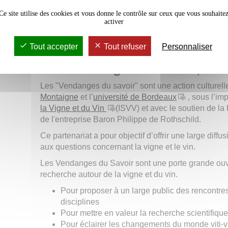
Ce site utilise des cookies et vous donne le contrôle sur ceux que vous souhaite
Quand ?
lundi 9 octobre 2023 de 19h à 20h30
activer
Où ?
Université de Bordeaux 35, Place Pey-Be
Pour qui ?
Tout public, gratuit,
sur Inscription
Tout accepter
Tout refuser
Personnaliser
e
Les Vendanges du savoir, 8
a
Les "Vendanges du savoir" sont une action culturelle
Montaigne
et l’
université de Bordeaux
, sous l’imp
la Vigne et du Vin
(ISVV) et avec le soutien de la
de l'entreprise Baron Philippe de Rothschild.
Ce partenariat a pour objectif d’offrir une large diffus
aux questions concernant la vigne et le vin.
Les Vendanges du Savoir sont une porte grande ouver
recherche autour de la vigne et du vin.
Pour proposer à un large public des rencontre
disciplines
Pour mettre en valeur la recherche scientifique
Pour éclairer les changements du monde viti-